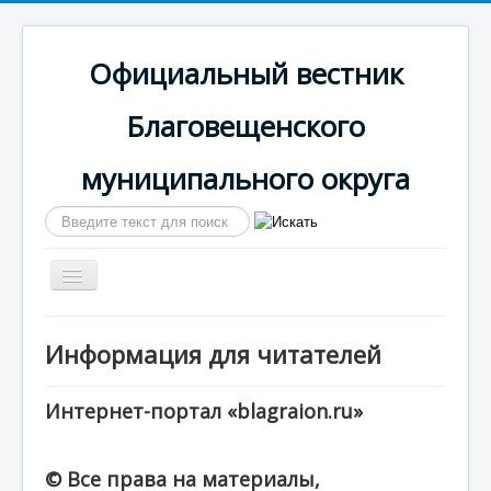
Официальный вестник
Благовещенского
муниципального округа
Искать...
Включить/
выключить
навигацию
Главная
Информация для читателей
Сайт округа
Календарь выпусков
Интернет-портал «blagraion.ru»
© Все права на материалы,