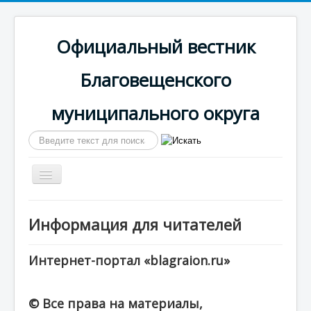
Официальный вестник
Благовещенского
муниципального округа
Искать...
Включить/
выключить
навигацию
Главная
Информация для читателей
Сайт округа
Календарь выпусков
Интернет-портал «blagraion.ru»
© Все права на материалы,