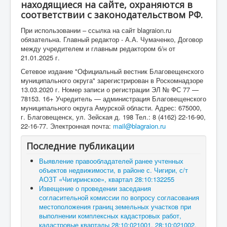
находящиеся на сайте, охраняются в
соответствии с законодательством РФ.
При использовании – ссылка на сайт blagraion.ru
обязательна. Главный редактор - А.А. Чумаченко, Договор
между учредителем и главным редактором б/н от
21.01.2025 г.
Сетевое издание "Официальный вестник Благовещенского
муниципального округа" зарегистрирован в Роскомнадзоре
13.03.2020 г. Номер записи о регистрации ЭЛ № ФС 77 —
78153. 16+ Учредитель — администрация Благовещенского
муниципального округа Амурской области. Адрес: 675000,
г. Благовещенск, ул. Зейская д. 198 Тел.: 8 (4162) 22-16-90,
22-16-77. Электронная почта:
mail@blagraion.ru
Последние публикации
Выявление правообладателей ранее учтенных
объектов недвижимости, в районе с. Чигири, с/т
АОЗТ «Чигиринское», квартал 28:10:132255
Извещение о проведении заседания
согласительной комиссии по вопросу согласования
местоположения границ земельных участков при
выполнении комплексных кадастровых работ,
кадастровые кварталы 28:10:021001, 28:10:021002,