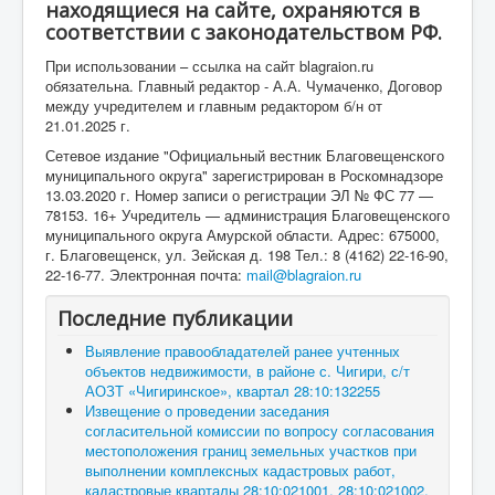
находящиеся на сайте, охраняются в
соответствии с законодательством РФ.
При использовании – ссылка на сайт blagraion.ru
обязательна. Главный редактор - А.А. Чумаченко, Договор
между учредителем и главным редактором б/н от
21.01.2025 г.
Сетевое издание "Официальный вестник Благовещенского
муниципального округа" зарегистрирован в Роскомнадзоре
13.03.2020 г. Номер записи о регистрации ЭЛ № ФС 77 —
78153. 16+ Учредитель — администрация Благовещенского
муниципального округа Амурской области. Адрес: 675000,
г. Благовещенск, ул. Зейская д. 198 Тел.: 8 (4162) 22-16-90,
22-16-77. Электронная почта:
mail@blagraion.ru
Последние публикации
Выявление правообладателей ранее учтенных
объектов недвижимости, в районе с. Чигири, с/т
АОЗТ «Чигиринское», квартал 28:10:132255
Извещение о проведении заседания
согласительной комиссии по вопросу согласования
местоположения границ земельных участков при
выполнении комплексных кадастровых работ,
кадастровые кварталы 28:10:021001, 28:10:021002,