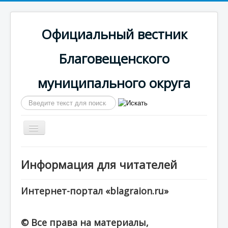
Официальный вестник
Благовещенского
муниципального округа
Искать...
Включить/
выключить
навигацию
Главная
Информация для читателей
Сайт округа
Календарь выпусков
Интернет-портал «blagraion.ru»
© Все права на материалы,